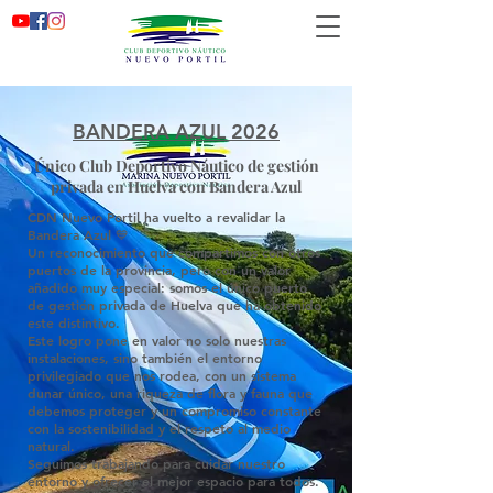
BANDERA AZUL 2026
​Único Club Deportivo Náutico de gestión
privada en Huelva con Bandera Azul
CDN Nuevo Portil ha vuelto a revalidar la
Bandera Azul 💙
Un reconocimiento que compartimos con otros
puertos de la provincia, pero con un valor
añadido muy especial: somos el único puerto
de gestión privada de Huelva que ha obtenido
este distintivo.
Este logro pone en valor no solo nuestras
instalaciones, sino también el entorno
privilegiado que nos rodea, con un sistema
dunar único, una riqueza de flora y fauna que
debemos proteger y un compromiso constante
con la sostenibilidad y el respeto al medio
natural.
Seguimos trabajando para cuidar nuestro
entorno y ofrecer el mejor espacio para todos.